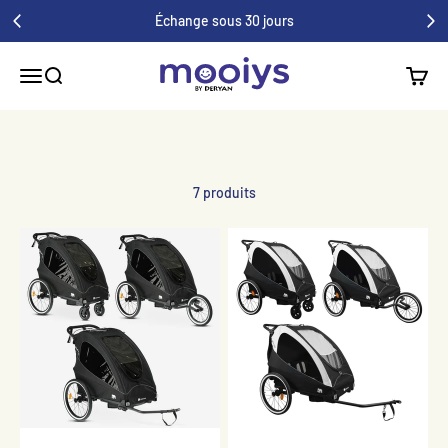
Au contenu
Échange sous 30 jours
Mooiys
Menu
Recherche
Panier
7 produits