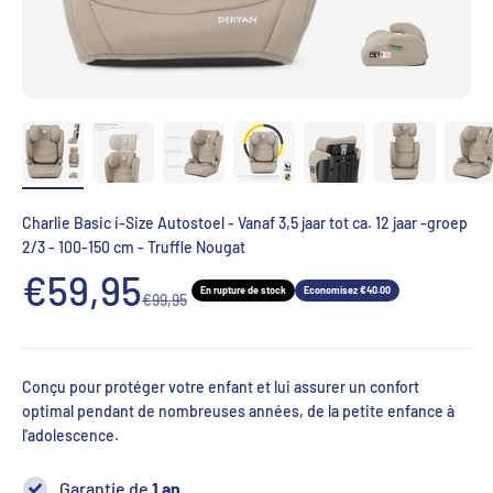
Charlie Basic i-Size Autostoel - Vanaf 3,5 jaar tot ca. 12 jaar -groep
2/3 - 100-150 cm - Truffle Nougat
Aanbiedingsprijs
€59,95
En rupture de stock
Economisez €40.00
Normale prijs
€99,95
Conçu pour protéger votre enfant et lui assurer un confort
optimal pendant de nombreuses années, de la petite enfance à
l'adolescence.
Garantie de
1 an