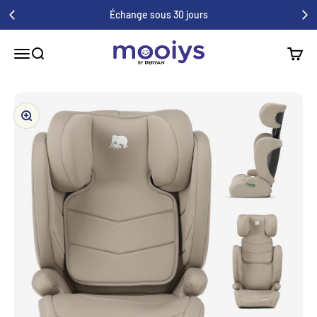
Au contenu
Échange sous 30 jours
Mooiys
Menu
Recherche
Panier
Zoom avant/arrière