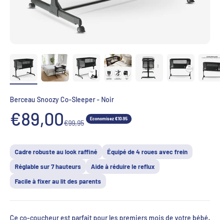
Berceau Snoozy Co-Sleeper - Noir
Aanbiedingsprijs
€89,00
Economisez €10.95
Normale prijs
€99,95
Cadre robuste au look raffiné
Équipé de 4 roues avec frein
Réglable sur 7 hauteurs
Aide à réduire le reflux
Facile à fixer au lit des parents
Ce co-coucheur est parfait pour les premiers mois de votre bébé.