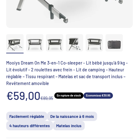
Mooiys Dream On Me 3-en-1 Co-sleeper - Lit bébé jusqu'à 9 kg -
Lit évolutif - 2 roulettes avec frein - Lit de camping – Hauteur
réglable – Tissu respirant – Matelas et sac de transport inclus –
Revêtement amovible
Aanbiedingsprijs
€59,00
En rupture de stock
Economisez €30.95
Normale prijs
€89,95
Facilement réglable
De la naissance à 6 mois
4 hauteurs différentes
Matelas inclus