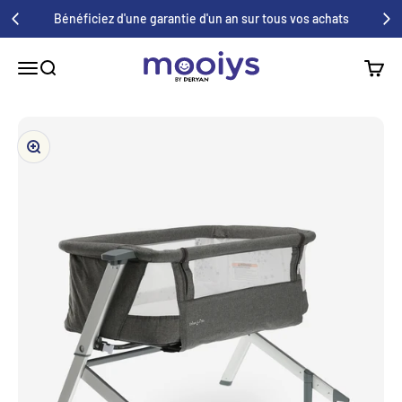
Au contenu
Bénéficiez d'une garantie d'un an sur tous vos achats
Mooiys
Menu
Recherche
Panier
Zoom avant/arrière