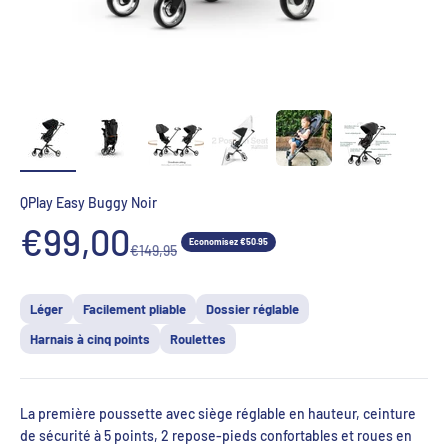
QPlay Easy Buggy Noir
Aanbiedingsprijs
€99,00
Economisez €50.95
Normale prijs
€149,95
Léger
Facilement pliable
Dossier réglable
Harnais à cinq points
Roulettes
La première poussette avec siège réglable en hauteur, ceinture
de sécurité à 5 points, 2 repose-pieds confortables et roues en