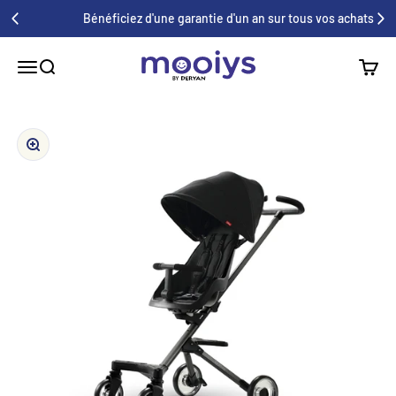
Au contenu
Bénéficiez d'une garantie d'un an sur tous vos achats
Mooiys
Menu
Recherche
Panier
Zoom avant/arrière