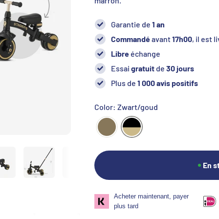
marron.
Garantie de
1 an
Commandé
avant
17h00
, il est
Libre
échange
Essai
gratuit
de
30 jours
Plus de
1 000 avis positifs
Color: Zwart/goud
En s
Acheter maintenant, payer
plus tard