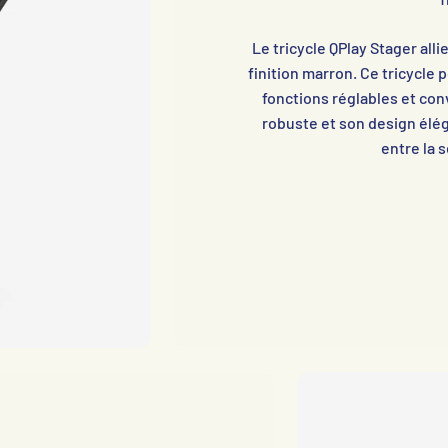
Le tricycle QPlay Stager alli
finition marron. Ce tricycle 
fonctions réglables et con
robuste et son design éléga
entre la s