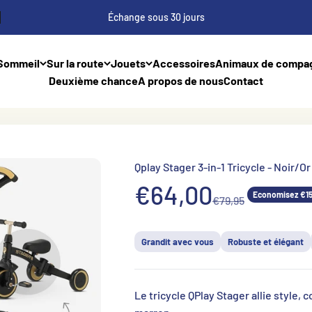
Échange sous 30 jours
Sommeil
Sur la route
Jouets
Accessoires
Animaux de compa
Deuxième chance
A propos de nous
Contact
Qplay Stager 3-in-1 Tricycle - Noir/Or
Aanbiedingsprij
€64,00
Economisez €15
Normale prijs
€79,95
Grandit avec vous
Robuste et élégant
Le tricycle QPlay Stager allie style, 