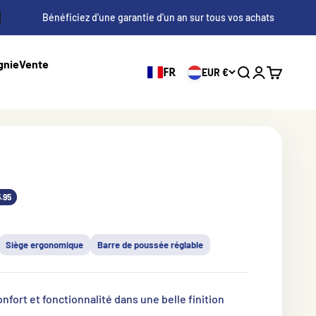
Bénéficiez d'une garantie d'un an sur tous vos achats
gnie
Vente
FR
EUR €
Recherche
Se connecte
Panier d'a
s
.95
Siège ergonomique
Barre de poussée réglable
confort et fonctionnalité dans une belle finition